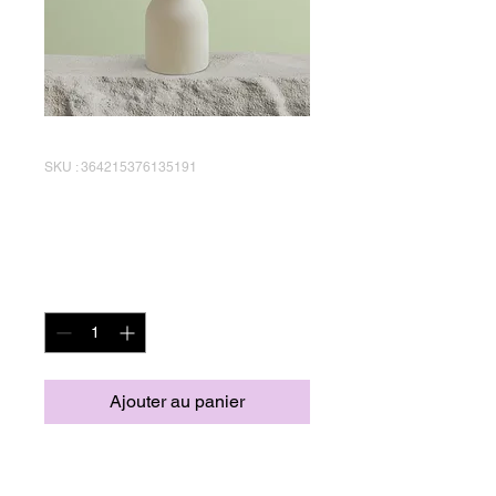
SKU : 364215376135191
Article
Prix
85,00 €
Quantité
*
Ajouter au panier
Description d'article. 
Saisissez ici les 